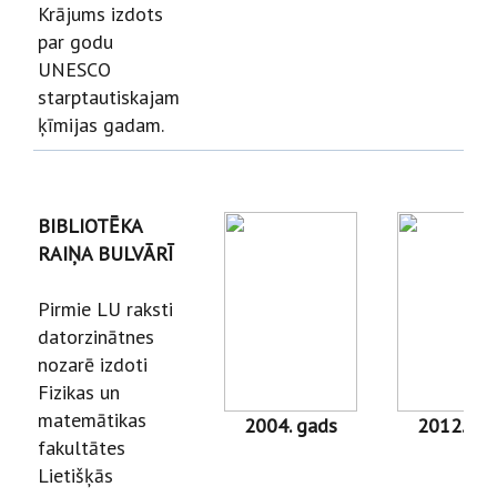
Krājums izdots
par godu
UNESCO
starptautiskajam
ķīmijas gadam.
BIBLIOTĒKA
RAIŅA BULVĀRĪ
Pirmie LU raksti
datorzinātnes
nozarē izdoti
Fizikas un
matemātikas
2004. gads
2012. ga
fakultātes
Lietišķās