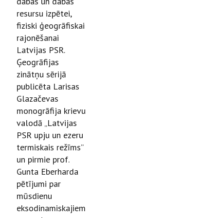
dabas un dabas
resursu izpētei,
fiziski ģeogrāfiskai
rajonēšanai
Latvijas PSR.
Ģeogrāfijas
zinātņu sērijā
publicēta Larisas
Glazačevas
monogrāfija krievu
valodā „Latvijas
PSR upju un ezeru
termiskais režīms”
un pirmie prof.
Gunta Eberharda
pētījumi par
mūsdienu
eksodinamiskajiem