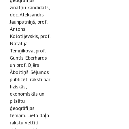
ģeogrāfijas
zinātņu kandidāts,
doc. Aleksandrs
Jaunputniņš, prof.
Antons
Kolotijevskis, prof.
Natālija
Temņikova, prof.
Guntis Eberhards
un prof. Ojārs
Āboltiņš. Sējumos
publicēti raksti par
fiziskās,
ekonomiskās un
pilsētu
ģeogrāfijas
tēmām. Liela daļa
rakstu veltīti