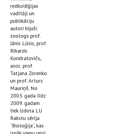
redkolēģijas
vadītāji un
publikāciju
autori bijuši:
zoologs prof.
Jānis Lūsis, prof.
Rihards
Kondratovičs,
asoc. prof.
Tatjana Zorenko
un prof. Arturs
Mauriņš. No
2003. gada līdz
2009. gadam
tiek izdota LU
Rakstu sērija
“Bioloģija”, kas
iznāk vienu reizi