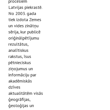
procesiem
Latvijas piekrastē.
No 2003. gada
tiek izdota Zemes
un vides zinātņu
sērija, kur publicē
oriģinālpētījumu
rezultātus,
analītiskus
rakstus, īsus
pētnieciskus
ziņojumus un
informāciju par
akadēmiskās
dzīves
aktualitātēm visās
ģeogrāfijas,
ģeoloģijas un