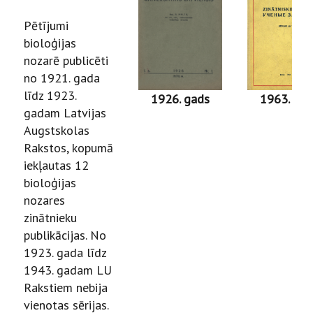
Pētījumi
bioloģijas
nozarē publicēti
no 1921. gada
līdz 1923.
1926. gads
1963. gad
gadam Latvijas
Augstskolas
Rakstos, kopumā
iekļautas 12
bioloģijas
nozares
zinātnieku
publikācijas. No
1923. gada līdz
1943. gadam LU
Rakstiem nebija
vienotas sērijas.