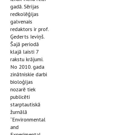
gadā. Sērijas
redkolēģijas
galvenais
redaktors ir prof.
Ģederts Ieviņš.
Šajā periodā
klajā laisti 7
rakstu krājumi.
No 2010. gada
zinātniskie darbi
bioloģijas
nozarē tiek
publicēti
starptautiskā
žurnālā
“Environmental
and
Experimental