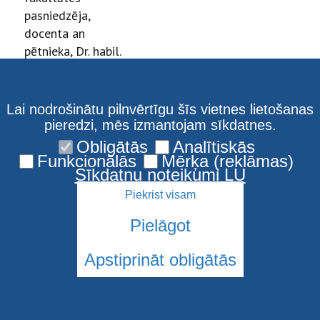
pasniedzēja,
docenta an
pētnieka, Dr. habil.
med., prof.
Immanuela
Taivana, doc. Māra
Lai nodrošinātu pilnvērtīgu šīs vietnes lietošanas
Bukovska, asoc.
pieredzi, mēs izmantojam sīkdatnes.
prof. Guntas
Obligātās
Analītiskās
Strazdas, pētnieka
Funkcionālās
Mērķa (reklāmas)
Sīkdatņu noteikumi LU
Normunda Jurkas
un prof., LU
Piekrist visam
rektora Jura Zaķa
Pielāgot
raksti medicīnā.
Laika periodā no
Apstiprināt obligātās
2004. gada līdz
2015. gadam
Sīkdatnes
izdota LU Rakstu
krājuma Medicīnas