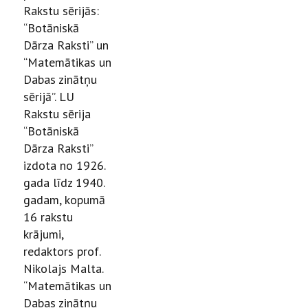
Rakstu sērijās:
“Botāniskā
Dārza Raksti” un
“Matemātikas un
Dabas zinātņu
sērijā”. LU
Rakstu sērija
“Botāniskā
Dārza Raksti”
izdota no 1926.
gada līdz 1940.
gadam, kopumā
16 rakstu
krājumi,
redaktors prof.
Nikolajs Malta.
“Matemātikas un
Dabas zinātņu