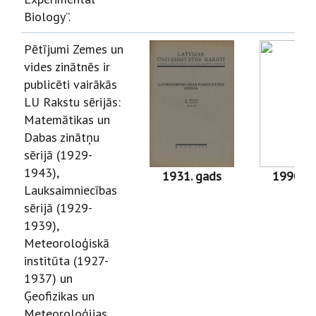
Biology”.
Pētījumi Zemes un
vides zinātnēs ir
publicēti vairākās
LU Rakstu sērijās:
Matemātikas un
Dabas zinātņu
sērijā (1929-
1943),
1931. gads
1990. g
Lauksaimniecības
sērijā (1929-
1939),
Meteoroloģiskā
institūta (1927-
1937) un
Ģeofizikas un
Meteoroloģijas