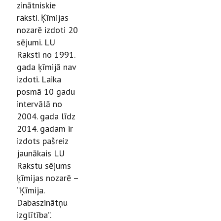
zinātniskie
raksti. Ķīmijas
nozarē izdoti 20
sējumi. LU
Raksti no 1991.
gada ķīmijā nav
izdoti. Laika
posmā 10 gadu
intervālā no
2004. gada līdz
2014. gadam ir
izdots pašreiz
jaunākais LU
Rakstu sējums
ķīmijas nozarē –
“Ķīmija.
Dabaszinātņu
izglītība”.