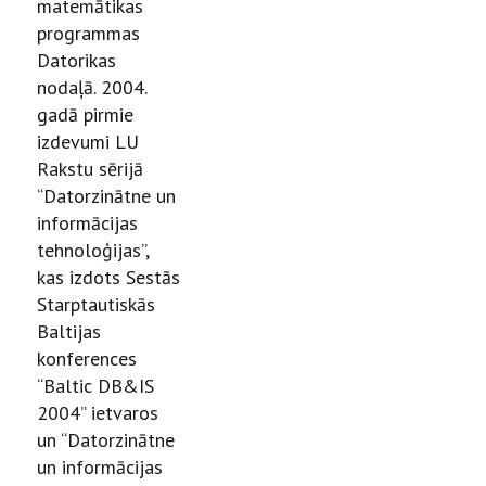
matemātikas
programmas
Datorikas
nodaļā. 2004.
gadā pirmie
izdevumi LU
Rakstu sērijā
“Datorzinātne un
informācijas
tehnoloģijas”,
kas izdots Sestās
Starptautiskās
Baltijas
konferences
“Baltic DB&IS
2004” ietvaros
un “Datorzinātne
un informācijas