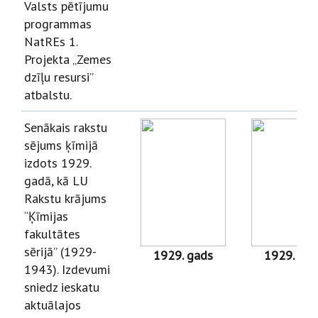
Valsts pētījumu
programmas
NatREs 1.
Projekta „Zemes
dzīļu resursi”
atbalstu.
Senākais rakstu
sējums ķīmijā
izdots 1929.
gadā, kā LU
Rakstu krājums
“Ķīmijas
fakultātes
sērijā” (1929-
1929. gads
1929. gad
1943). Izdevumi
sniedz ieskatu
aktuālajos