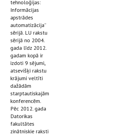
tehnoloģijas:
Informācijas
apstrādes
automatizācija”
sērijā. LU rakstu
sērijā no 2004.
gada līdz 2012.
gadam kopā ir
izdoti 9 sējumi,
atsevišķi rakstu
krājumi veltīti
dažādām
starptautiskajām
konferencēm.
Pēc 2012. gada
Datorikas
fakultātes
zinātniskie raksti