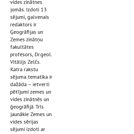
vides zinātnes
jomās. Izdoti 13
sējumi, galvenais
redaktors ir
Ģeogrāfijas un
Zemes zinātņu
fakultātes
profesors, Dr.geol.
Vitālijs Zelčs.
Katra rakstu
sējuma tematika ir
dažāda – ietverti
pētījumi zemes un
vides zinātnēs un
ģeogrāfijā. Trīs
jaunākie Zemes un
vides sērijas
sējumi izdoti ar