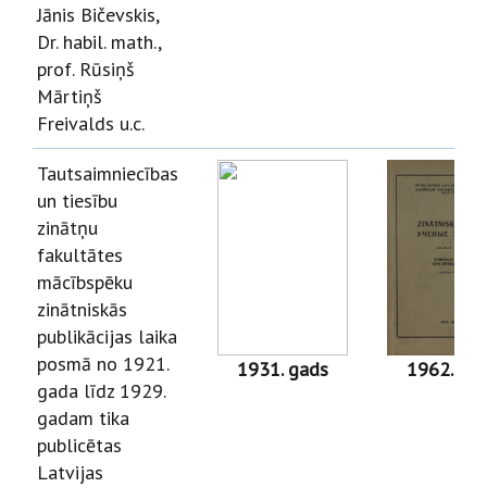
Jānis Bičevskis,
Dr. habil. math.,
prof. Rūsiņš
Mārtiņš
Freivalds u.c.
Tautsaimniecības
un tiesību
zinātņu
fakultātes
mācībspēku
zinātniskās
publikācijas laika
posmā no 1921.
1931. gads
1962. ga
gada līdz 1929.
gadam tika
publicētas
Latvijas