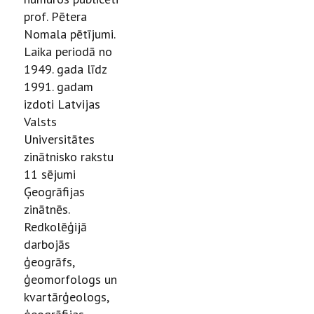
prof. Pētera
Nomala pētījumi.
Laika periodā no
1949. gada līdz
1991. gadam
izdoti Latvijas
Valsts
Universitātes
zinātnisko rakstu
11 sējumi
Ģeogrāfijas
zinātnēs.
Redkolēģijā
darbojās
ģeogrāfs,
ģeomorfologs un
kvartārģeologs,