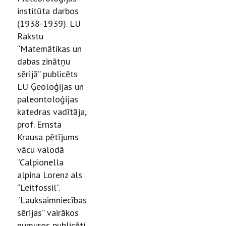
institūta darbos
(1938-1939). LU
Rakstu
“Matemātikas un
dabas zinātņu
sērijā” publicēts
LU Ģeoloģijas un
paleontoloģijas
katedras vadītāja,
prof. Ernsta
Krausa pētījums
vācu valodā
“Calpionella
alpina Lorenz als
“Leitfossil”.
“Lauksaimniecības
sērijas” vairākos
numuros publicēti