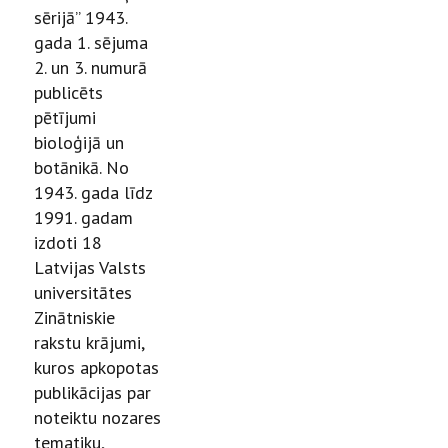
sērijā” 1943.
gada 1. sējuma
2. un 3. numurā
publicēts
pētījumi
bioloģijā un
botānikā. No
1943. gada līdz
1991. gadam
izdoti 18
Latvijas Valsts
universitātes
Zinātniskie
rakstu krājumi,
kuros apkopotas
publikācijas par
noteiktu nozares
tematiku,