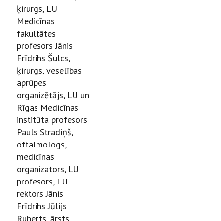
ķirurgs, LU
Medicīnas
fakultātes
profesors Jānis
Frīdrihs Šulcs,
ķirurgs, veselības
aprūpes
organizētājs, LU un
Rīgas Medicīnas
institūta profesors
Pauls Stradiņš,
oftalmologs,
medicīnas
organizators, LU
profesors, LU
rektors Jānis
Frīdrihs Jūlijs
Ruberts, ārsts