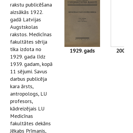
rakstu publicēšana
aizsākās 1922.
gadā Latvijas
Augstskolas
rakstos. Medicīnas
fakultātes sērija
tika izdota no
1929. gads
2001. 
1929. gada līdz
1939. gadam, kopā
11 sējumi. Savus
darbus publicēja
kara ārsts,
antropologs, LU
profesors,
kādreizējais LU
Medicīnas
fakultātes dekāns
Jēkabs Prīmanis,