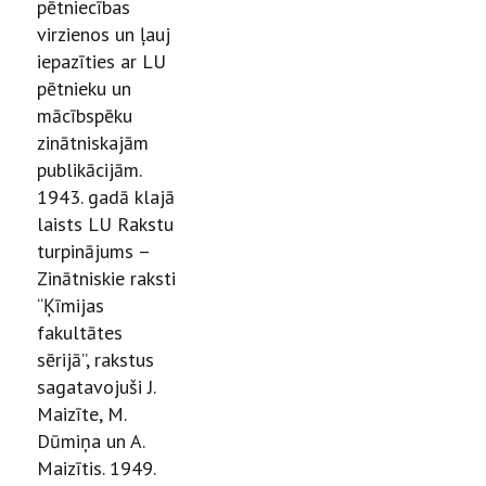
pētniecības
virzienos un ļauj
iepazīties ar LU
pētnieku un
mācībspēku
zinātniskajām
publikācijām.
1943. gadā klajā
laists LU Rakstu
turpinājums –
Zinātniskie raksti
“Ķīmijas
fakultātes
sērijā”, rakstus
sagatavojuši J.
Maizīte, M.
Dūmiņa un A.
Maizītis. 1949.