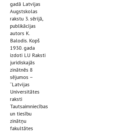
gadā Latvijas
Augstskolas
rakstu 3. sērijā,
publikācijas
autors K.
Balodis. Kopš
1930. gada
izdoti LU Raksti
juridiskajās
zinātnēs 8
sējumos –
“Latvijas
Universitātes
raksti
Tautsaimniecības
un tiesību
zinātņu
fakultātes